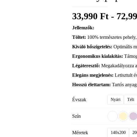
33,990
Ft
-
72,9
Jellemzők:
Töltet:
100% természetes pehely, 
Kiváló hőszigetelés:
Optimális me
Ergonomikus kialakítás:
Támogat
Légáteresztő:
Megakadályozza a t
Elegáns megjelenés:
Letisztult é
Hosszú élettartam:
Tartós anyago
Évszak
Nyári
Téli
Szín
Méretek
140x200
20