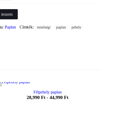
 teszem
ia:
Paplan
Címkék:
minőségi
paplan
pehely
Félpehely paplan
28,990
Ft
-
44,990
Ft