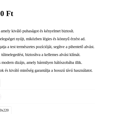
90
Ft
amely kiváló puhaságot és kényelmet biztosít.
legséget nyújt, miközben légies és könnyű érzést ad.
ja a test természetes pozícióját, segítve a pihentető alvást.
úlmelegedést, biztosítva a kellemes alvási klímát.
s modern dizájn, amely bármilyen hálószobába illik.
k és kiváló minőség garantálja a hosszú távú használatot.
0x220