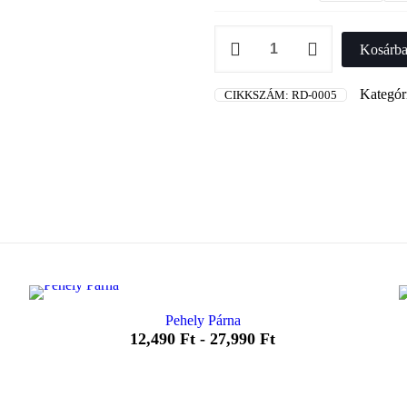
Pehely
paplan
Kosárba
mennyiség
Kategór
CIKKSZÁM:
RD-0005
Pehely Párna
12,490
Ft
-
27,990
Ft