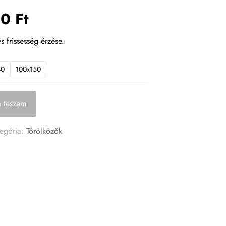
90
Ft
s frissesség érzése.
40
100x150
 teszem
tegória:
Törölközők