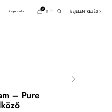
0
0 Ft
BEJELENTKEZÉS
Kapcsolat
am – Pure
lköző