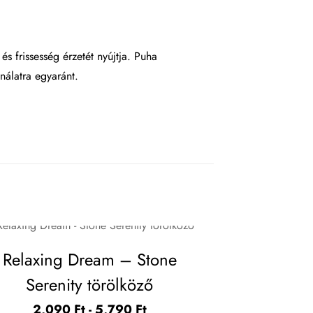
s frissesség érzetét nyújtja. Puha
nálatra egyaránt.
Relaxing Dream – Stone
Serenity törölköző
2,090
Ft
-
5,790
Ft