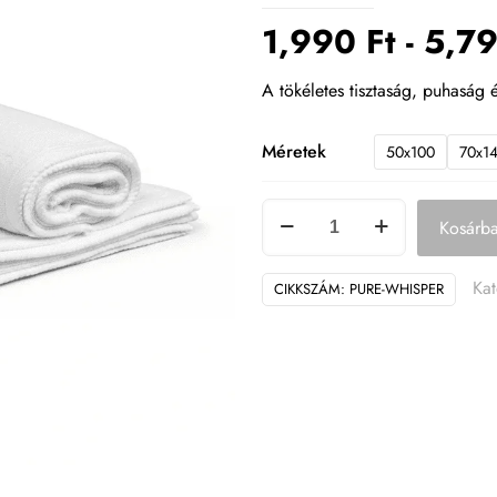
1,990
Ft
-
5,7
A tökéletes tisztaság, puhaság é
Méretek
50x100
70x1
Relaxing
Kosárba
Dream
–
Ka
CIKKSZÁM:
PURE-WHISPER
Pure
Whisper
törölköző
mennyiség