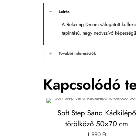
Leírás
A Relaxing Dream válogatott kollekci
tapintású, nagy nedvszívó képességű 
További információk
Kapcsolódó t
Soft Step Sand Kádkilépő
törölköző 50×70 cm
1,990
Ft