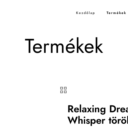
Kezdőlap
Termékek
Termékek
Relaxing Dre
Whisper törö