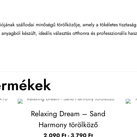
ójának szállodai minőségű törölközője, amely a tökéletes tisztaság é
anyagból készült, ideális választás otthonra és professzionális hasz
ermékek
Relaxing Dream – Sand
Harmony törölköző
2,090
Ft
-
3,790
Ft