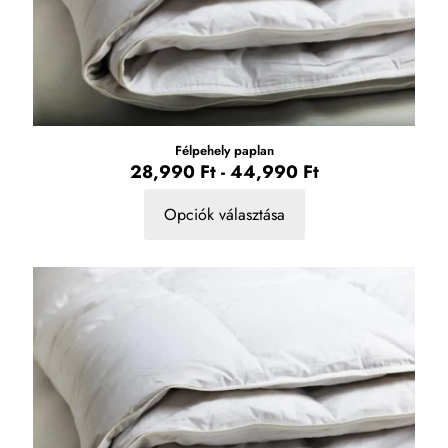
Félpehely paplan
28,990
Ft
-
44,990
Ft
Opciók választása
Ennek
a
terméknek
több
variációja
van.
A
változatok
a
termékoldalon
választhatók