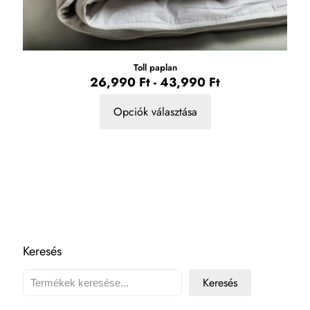
ki
Toll paplan
26,990
Ft
-
43,990
Ft
Opciók választása
Ennek
a
terméknek
több
variációja
van.
A
változatok
a
Keresés
termékoldalon
választhatók
Keresés
ki