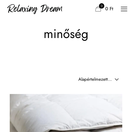
0
0 Ft
minőség